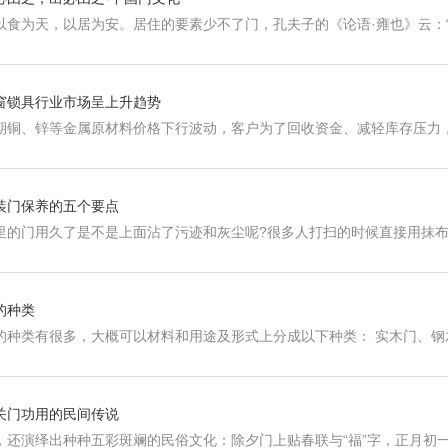
以食为天，以居为安。居住的要素少不了门，孔夫子的《论语·雍也》云：“
窗锁具行业市场呈上升趋势
期铜、锌等金属原材料价格下行波动，客户为了回收资金、减轻库存压力
装门保养的五个要点
里的门用久了是不是上面沾了污迹和灰尘呢?很多人打扫的时候直接用抹
的种类
的种类有很多，大概可以材料和用途及形式上分成以下种类： 实木门、
关门功用的民间传说
，还演绎出种种五彩斑斓的民俗文化：除夕门上贴春联与“福”字，正月初一贴