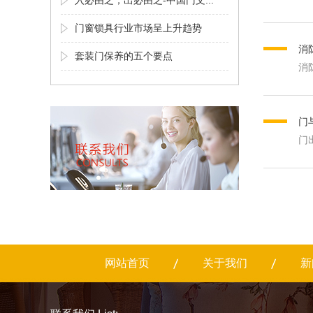
入必由之，出必由之-中国门文...
门窗锁具行业市场呈上升趋势
消
套装门保养的五个要点
消
门
门
网站首页
关于我们
新