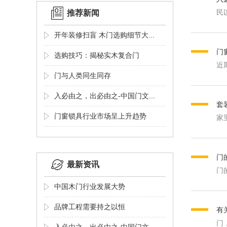
民
推荐新闻
开年装修扫盲 木门选购细节大...
门
选购技巧：揭秘实木复合门
近
门与人类同生同存
入必由之，出必由之-中国门文...
套
门窗锁具行业市场呈上升趋势
家
门
最新资讯
门
中国木门行业发展大势
品牌工程需要持之以恒
有
门